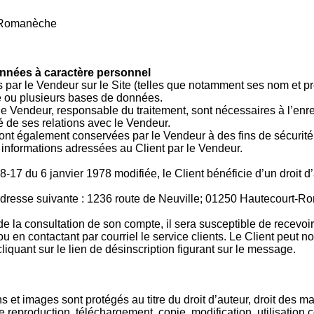
t-Romanèche
données à caractère personnel
ées par le Vendeur sur le Site (telles que notamment ses nom et
ne ou plusieurs bases de données.
 Vendeur, responsable du traitement, sont nécessaires à l’enre
é de ses relations avec le Vendeur.
nt également conservées par le Vendeur à des fins de sécurité, a
 informations adressées au Client par le Vendeur.
78-17 du 6 janvier 1978 modifiée, le Client bénéficie d’un droit d
à l’adresse suivante : 1236 route de Neuville; 01250 Hautecourt
 de la consultation de son compte, il sera susceptible de recevoi
ou en contactant par courriel le service clients. Le Client peut
liquant sur le lien de désinscription figurant sur le message.
s et images sont protégés au titre du droit d’auteur, droit des ma
te reproduction, téléchargement, copie, modification, utilisation 