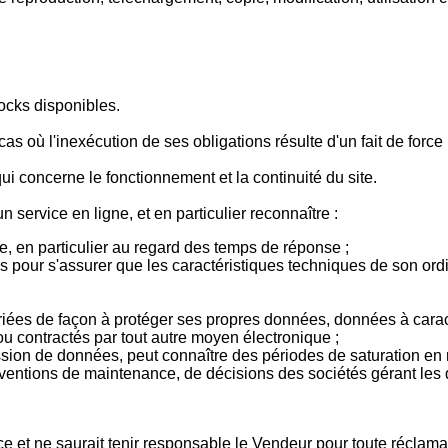
tocks disponibles.
s où l'inexécution de ses obligations résulte d'un fait de force
i concerne le fonctionnement et la continuité du site.
n service en ligne, et en particulier reconnaître :
e, en particulier au regard des temps de réponse ;
s pour s'assurer que les caractéristiques techniques de son ord
priées de façon à protéger ses propres données, données à carac
 ou contractés par tout autre moyen électronique ;
mission de données, peut connaître des périodes de saturation e
rventions de maintenance, de décisions des sociétés gérant les
rvice et ne saurait tenir responsable le Vendeur pour toute réclam